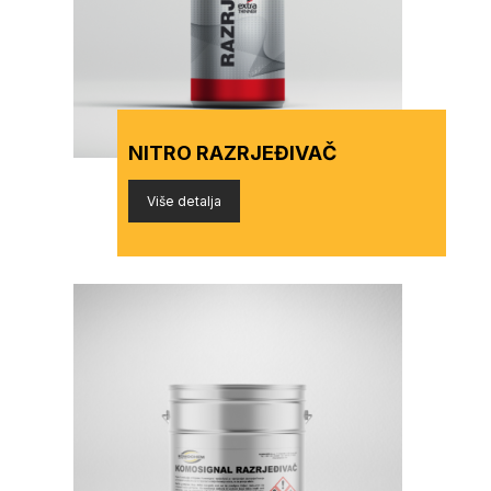
NITRO RAZRJEĐIVAČ
Više detalja