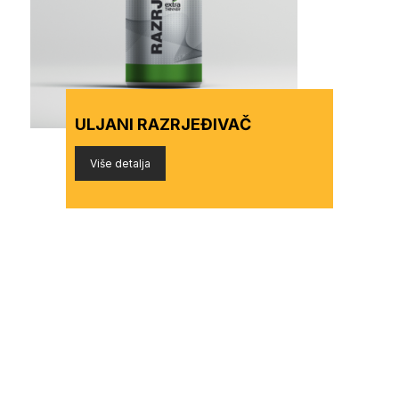
ULJANI RAZRJEĐIVAČ
Više detalja