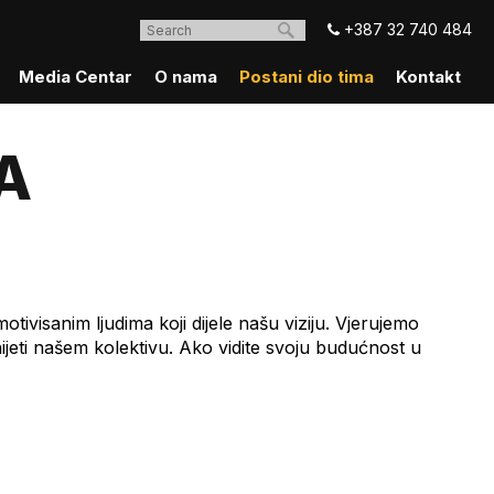
+387 32 740 484
Media Centar
O nama
Postani dio tima
Kontakt
A
ivisanim ljudima koji dijele našu viziju. Vjerujemo
nijeti našem kolektivu. Ako vidite svoju budućnost u