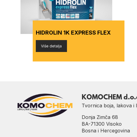
HIDROLIN 1K EXPRESS FLEX
Više detalja
KOMOCHEM d.o.
Tvornica boja, lakova i l
Donja Zimča 68
BA-71300 Visoko
Bosna i Hercegovina