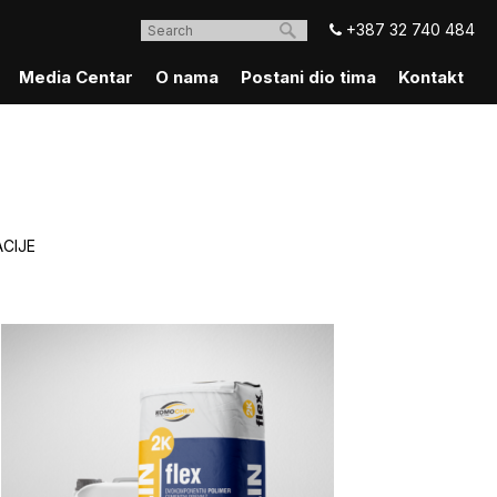
+387 32 740 484
Media Centar
O nama
Postani dio tima
Kontakt
E
ACIJE