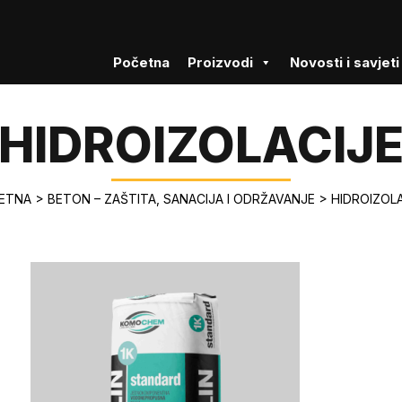
Početna
Proizvodi
Novosti i savjeti
HIDROIZOLACIJ
ETNA
>
BETON – ZAŠTITA, SANACIJA I ODRŽAVANJE
>
HIDROIZOL