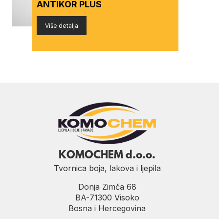
ANTIKOR PLUS
Više detalja
KOMOCHEM d.o.o.
Tvornica boja, lakova i ljepila
Donja Zimča 68
BA-71300 Visoko
Bosna i Hercegovina