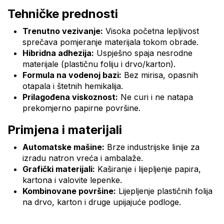
Tehničke prednosti
Trenutno vezivanje:
Visoka početna lepljivost
sprečava pomjeranje materijala tokom obrade.
Hibridna adhezija:
Uspješno spaja nesrodne
materijale (plastičnu foliju i drvo/karton).
Formula na vodenoj bazi:
Bez mirisa, opasnih
otapala i štetnih hemikalija.
Prilagođena viskoznost:
Ne curi i ne natapa
prekomjerno papirne površine.
Primjena i materijali
Automatske mašine:
Brze industrijske linije za
izradu natron vreća i ambalaže.
Grafički materijali:
Kaširanje i lijepljenje papira,
kartona i valovite lepenke.
Kombinovane površine:
Lijepljenje plastičnih folija
na drvo, karton i druge upijajuće podloge.