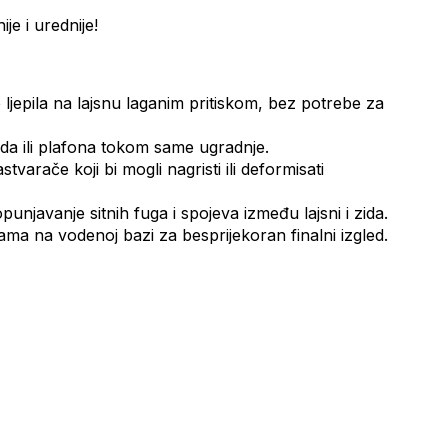
ije i urednije!
epila na lajsnu laganim pritiskom, bez potrebe za
ida ili plafona tokom same ugradnje.
arače koji bi mogli nagristi ili deformisati
unjavanje sitnih fuga i spojeva između lajsni i zida.
ma na vodenoj bazi za besprijekoran finalni izgled.