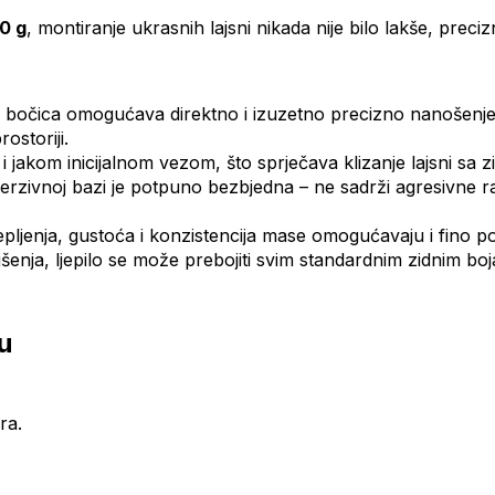
0 g
, montiranje ukrasnih lajsni nikada nije bilo lakše, precizn
očica omogućava direktno i izuzetno precizno nanošenje lj
ostoriji.
 jakom inicijalnom vezom, što sprječava klizanje lajsni sa z
zivnoj bazi je potpuno bezbjedna – ne sadrži agresivne rastv
pljenja, gustoća i konzistencija mase omogućavaju i fino pop
ja, ljepilo se može prebojiti svim standardnim zidnim boja
u
ra.