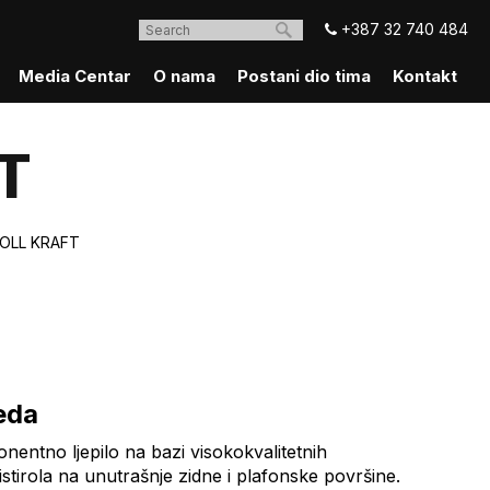
+387 32 740 484
Media Centar
O nama
Postani dio tima
Kontakt
T
OLL KRAFT
eda
nentno ljepilo na bazi visokokvalitetnih
istirola na unutrašnje zidne i plafonske površine.