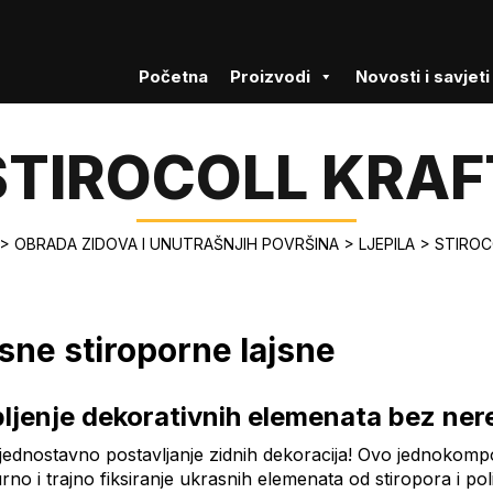
Početna
Proizvodi
Novosti i savjeti
STIROCOLL KRAF
>
OBRADA ZIDOVA I UNUTRAŠNJIH POVRŠINA
>
LJEPILA
>
STIROC
asne stiroporne lajsne
pljenje dekorativnih elemenata bez ner
 jednostavno postavljanje zidnih dekoracija! Ovo jednokompo
rno i trajno fiksiranje ukrasnih elemenata od stiropora i pol