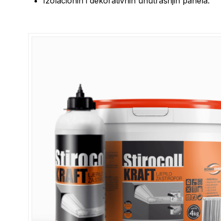
Izolacionih i dekorativnih unutrašnjih panela.