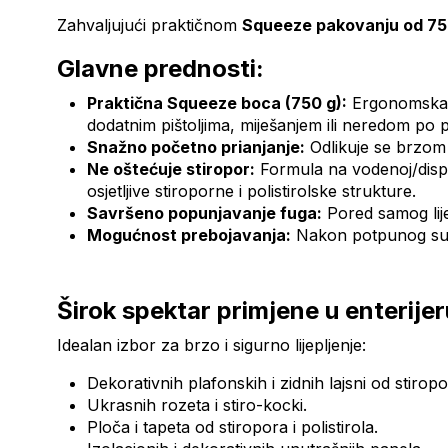
Zahvaljujući praktičnom
Squeeze pakovanju od 75
Glavne prednosti:
Praktična Squeeze boca (750 g):
Ergonomska b
dodatnim pištoljima, miješanjem ili neredom po pr
Snažno početno prianjanje:
Odlikuje se brzom i
Ne oštećuje stiropor:
Formula na vodenoj/disper
osjetljive stiroporne i polistirolske strukture.
Savršeno popunjavanje fuga:
Pored samog lije
Mogućnost prebojavanja:
Nakon potpunog sušen
Širok spektar primjene u enterijer
Idealan izbor za brzo i sigurno lijepljenje:
Dekorativnih plafonskih i zidnih lajsni od stiropo
Ukrasnih rozeta i stiro-kocki.
Ploča i tapeta od stiropora i polistirola.