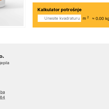
Kalkulator potrošnje
2
m
≈
0.00
kg
o.
jepila
.ba
484