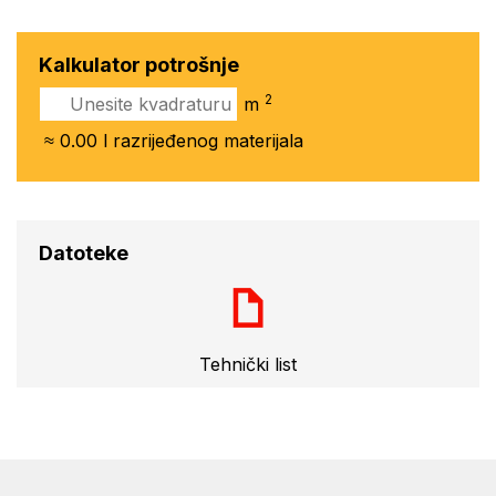
Kalkulator potrošnje
2
m
≈
0.00
l razrijeđenog materijala
Datoteke
Tehnički list