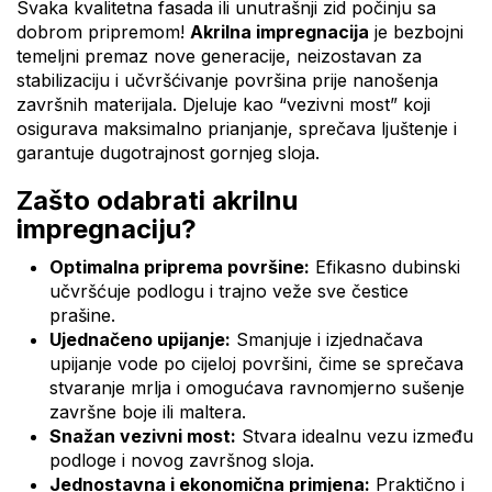
Svaka kvalitetna fasada ili unutrašnji zid počinju sa
dobrom pripremom!
Akrilna impregnacija
je bezbojni
temeljni premaz nove generacije, neizostavan za
stabilizaciju i učvršćivanje površina prije nanošenja
završnih materijala. Djeluje kao “vezivni most” koji
osigurava maksimalno prianjanje, sprečava ljuštenje i
garantuje dugotrajnost gornjeg sloja.
Zašto odabrati akrilnu
impregnaciju?
Optimalna priprema površine:
Efikasno dubinski
učvršćuje podlogu i trajno veže sve čestice
prašine.
Ujednačeno upijanje:
Smanjuje i izjednačava
upijanje vode po cijeloj površini, čime se sprečava
stvaranje mrlja i omogućava ravnomjerno sušenje
završne boje ili maltera.
Snažan vezivni most:
Stvara idealnu vezu između
podloge i novog završnog sloja.
Jednostavna i ekonomična primjena:
Praktično i