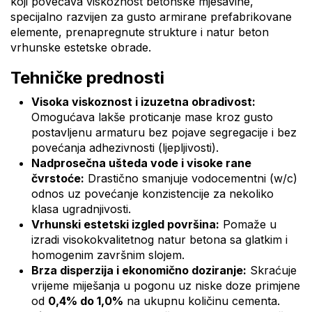
koji povećava viskoznost betonske mješavine,
specijalno razvijen za gusto armirane prefabrikovane
elemente, prenapregnute strukture i natur beton
vrhunske estetske obrade.
Tehničke prednosti
Visoka viskoznost i izuzetna obradivost:
Omogućava lakše proticanje mase kroz gusto
postavljenu armaturu bez pojave segregacije i bez
povećanja adhezivnosti (ljepljivosti).
Nadprosečna ušteda vode i visoke rane
čvrstoće:
Drastično smanjuje vodocementni (w/c)
odnos uz povećanje konzistencije za nekoliko
klasa ugradnjivosti.
Vrhunski estetski izgled površina:
Pomaže u
izradi visokokvalitetnog natur betona sa glatkim i
homogenim završnim slojem.
Brza disperzija i ekonomično doziranje:
Skraćuje
vrijeme miješanja u pogonu uz niske doze primjene
od
0,4% do 1,0%
na ukupnu količinu cementa.