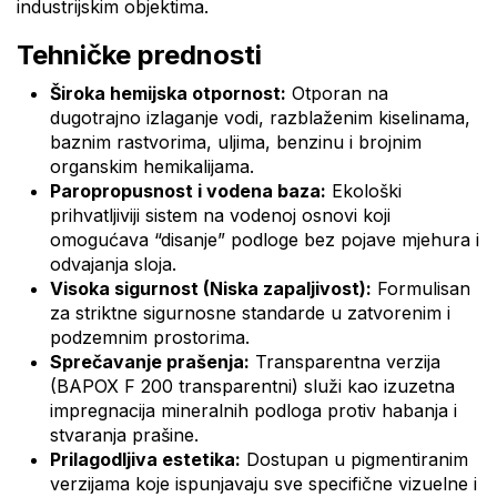
industrijskim objektima.
Tehničke prednosti
Široka hemijska otpornost:
Otporan na
dugotrajno izlaganje vodi, razblaženim kiselinama,
baznim rastvorima, uljima, benzinu i brojnim
organskim hemikalijama.
Paropropusnost i vodena baza:
Ekološki
prihvatljiviji sistem na vodenoj osnovi koji
omogućava “disanje” podloge bez pojave mjehura i
odvajanja sloja.
Visoka sigurnost (Niska zapaljivost):
Formulisan
za striktne sigurnosne standarde u zatvorenim i
podzemnim prostorima.
Sprečavanje prašenja:
Transparentna verzija
(
BAPOX F 200 transparentni
) služi kao izuzetna
impregnacija mineralnih podloga protiv habanja i
stvaranja prašine.
Prilagodljiva estetika:
Dostupan u pigmentiranim
verzijama koje ispunjavaju sve specifične vizuelne i