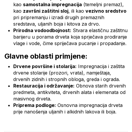
kao
samostalna impregnacija
(temeljni premaz),
kao
završni zaštitni sloj
, ili kao
vezivno sredstvo
pri pripremanju i izradi drugih premaznih
sredstava, uljanih boja i kitova za drvo.
Prirodna vodoodbojnost:
Stvara elastičnu zaštitnu
barijeru u porama drveta koja sprječava prodiranje
vlage i vode, čime spriječava pucanje i propadanje.
Glavne oblasti primjene:
Drvene površine i stolarija:
Impregnacija i zaštita
drvene stolarije (prozori, vrata), namještaja,
drvenih zidnih i stropnih obloga, greda i ograda.
Restauracija i održavanje:
Obnova starih drvenih
predmeta, antikviteta, drvenih alata i elemenata od
masivnog drveta.
Priprema podloge:
Osnovna impregnacija drveta
prije nanošenja uljanih i alkidnih lakova ili boja.