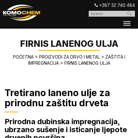
+387 32 740 484
FIRNIS LANENOG ULJA
POČETNA
>
PROIZVODI ZA DRVO I METAL
>
ZAŠTITA I
IMPREGNACIJA
>
FIRNIS LANENOG ULJA
Tretirano laneno ulje za
prirodnu zaštitu drveta
Prirodna dubinska impregnacija,
ubrzano sušenje i isticanje ljepote
drvenih površina