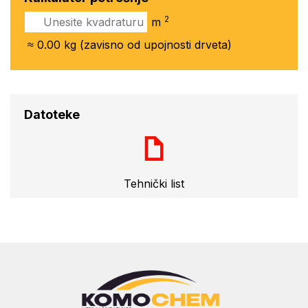
2
m
≈
0.00
kg (zavisno od upojnosti drveta)
Datoteke
Tehnički list