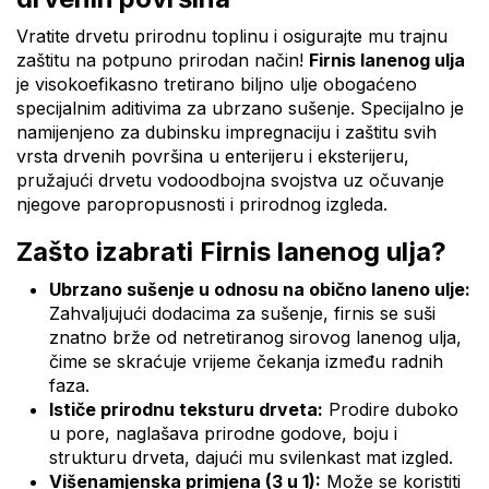
Vratite drvetu prirodnu toplinu i osigurajte mu trajnu
zaštitu na potpuno prirodan način!
Firnis lanenog ulja
je visokoefikasno tretirano biljno ulje obogaćeno
specijalnim aditivima za ubrzano sušenje. Specijalno je
namijenjeno za dubinsku impregnaciju i zaštitu svih
vrsta drvenih površina u enterijeru i eksterijeru,
pružajući drvetu vodoodbojna svojstva uz očuvanje
njegove paropropusnosti i prirodnog izgleda.
Zašto izabrati Firnis lanenog ulja?
Ubrzano sušenje u odnosu na obično laneno ulje:
Zahvaljujući dodacima za sušenje, firnis se suši
znatno brže od netretiranog sirovog lanenog ulja,
čime se skraćuje vrijeme čekanja između radnih
faza.
Ističe prirodnu teksturu drveta:
Prodire duboko
u pore, naglašava prirodne godove, boju i
strukturu drveta, dajući mu svilenkast mat izgled.
Višenamjenska primjena (3 u 1):
Može se koristiti